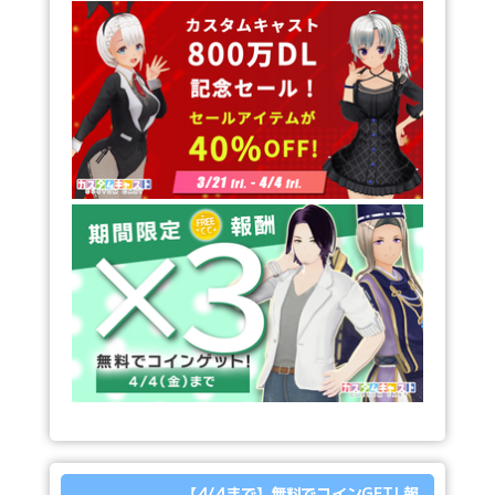
【4/4まで】無料でコインGET! 報