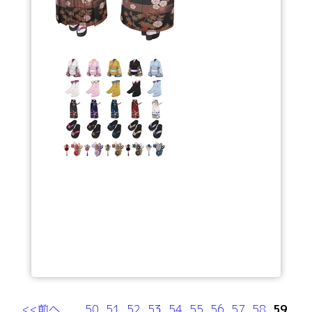
<<前へ
50
51
52
53
54
55
56
57
58
59