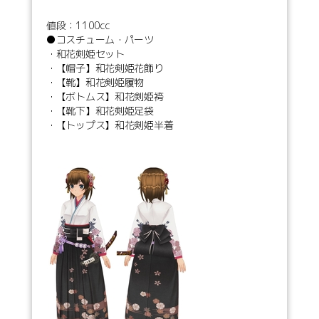
値段：1100cc
●コスチューム・パーツ
・和花剣姫セット
・【帽子】和花剣姫花飾り
・【靴】和花剣姫履物
・【ボトムス】和花剣姫袴
・【靴下】和花剣姫足袋
・【トップス】和花剣姫半着