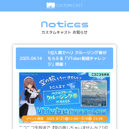
CUSTOM CAST
Notices
カスタムキャスト お知らせ
1位入賞でヘリ クルージング券が
2025.04.14
もらえる「VTuber配信チャレン
ジ」開催！
ニコニコ生放送で【空の旅しちゃいませんか？1位